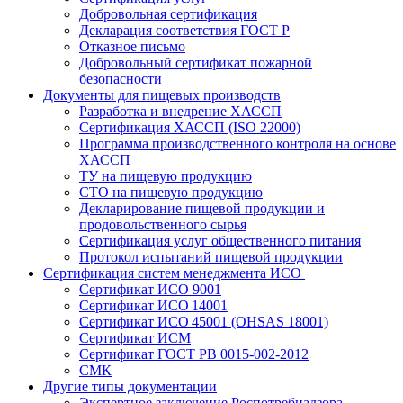
Добровольная сертификация
Декларация соответствия ГОСТ Р
Отказное письмо
Добровольный сертификат пожарной
безопасности
Документы для пищевых производств
Разработка и внедрение ХАССП
Сертификация ХАССП (ISO 22000)
Программа производственного контроля на основе
ХАССП
ТУ на пищевую продукцию
СТО на пищевую продукцию
Декларирование пищевой продукции и
продовольственного сырья
Сертификация услуг общественного питания
Протокол испытаний пищевой продукции
Сертификация систем менеджмента ИСО
Сертификат ИСО 9001
Сертификат ИСО 14001
Сертификат ИСО 45001 (OHSAS 18001)
Сертификат ИСМ
Сертификат ГОСТ РВ 0015-002-2012
СМК
Другие типы документации
Экспертное заключение Роспотребнадзора