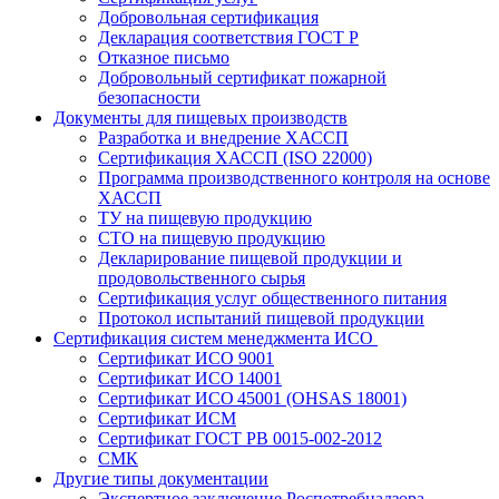
Добровольная сертификация
Декларация соответствия ГОСТ Р
Отказное письмо
Добровольный сертификат пожарной
безопасности
Документы для пищевых производств
Разработка и внедрение ХАССП
Сертификация ХАССП (ISO 22000)
Программа производственного контроля на основе
ХАССП
ТУ на пищевую продукцию
СТО на пищевую продукцию
Декларирование пищевой продукции и
продовольственного сырья
Сертификация услуг общественного питания
Протокол испытаний пищевой продукции
Сертификация систем менеджмента ИСО
Сертификат ИСО 9001
Сертификат ИСО 14001
Сертификат ИСО 45001 (OHSAS 18001)
Сертификат ИСМ
Сертификат ГОСТ РВ 0015-002-2012
СМК
Другие типы документации
Экспертное заключение Роспотребнадзора