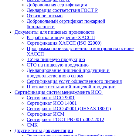
Добровольная сертификация
Декларация соответствия ГОСТ Р
Отказное письмо
Добровольный сертификат пожарной
безопасности
Документы для пищевых производств
Разработка и внедрение ХАССП
Сертификация ХАССП (ISO 22000)
Программа производственного контроля на основе
ХАССП
ТУ на пищевую продукцию
СТО на пищевую продукцию
Декларирование пищевой продукции и
продовольственного сырья
Сертификация услуг общественного питания
Протокол испытаний пищевой продукции
Сертификация систем менеджмента ИСО
Сертификат ИСО 9001
Сертификат ИСО 14001
Сертификат ИСО 45001 (OHSAS 18001)
Сертификат ИСМ
Сертификат ГОСТ РВ 0015-002-2012
СМК
Другие типы документации
Экспертное заключение Роспотребнадзора