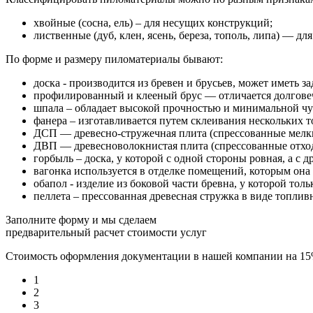
хвойные (сосна, ель) – для несущих конструкций;
лиственные (дуб, клен, ясень, береза, тополь, липа) — дл
По форме и размеру пиломатериалы бывают:
доска - производится из бревен и брусьев, может иметь з
профилированный и клееный брус — отличается долговеч
шпала – обладает высокой прочностью и минимальной чу
фанера – изготавливается путем склеивания нескольких т
ДСП — древесно-стружечная плита (спрессованные мелки
ДВП — древесноволокнистая плита (спрессованные отхо
горбыль – доска, у которой с одной стороны ровная, а с 
вагонка используется в отделке помещений, которым он
обапол - изделие из боковой части бревна, у которой толь
пеллета – прессованная древесная стружка в виде топлив
Заполните форму и мы сделаем
предварительный расчет стоимости услуг
Стоимость оформления документации в нашей компании на 1
1
2
3