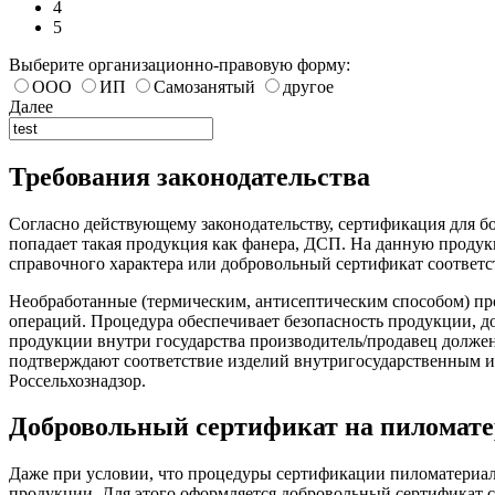
4
5
Выберите организационно-правовую форму:
ООО
ИП
Самозанятый
другое
Далее
Требования законодательства
Согласно действующему законодательству, сертификация для бо
попадает такая продукция как фанера, ДСП. На данную прод
справочного характера или добровольный сертификат соответс
Необработанные (термическим, антисептическим способом) пр
операций. Процедура обеспечивает безопасность продукции, д
продукции внутри государства производитель/продавец долже
подтверждают соответствие изделий внутригосударственным 
Россельхознадзор.
Добровольный сертификат на пиломат
Даже при условии, что процедуры сертификации пиломатериало
продукции. Для этого оформляется добровольный сертификат с