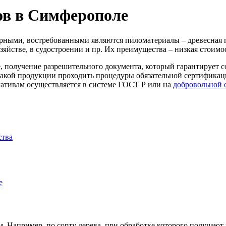
ов в Симферополе
рными, востребованными являются пиломатериалы – древесная п
хозяйстве, в судостроении и пр. Их преимущества – низкая стоим
 получение разрешительного документа, который гарантирует с
 такой продукции проходить процедуры обязательной сертификац
мативам осуществляется в системе ГОСТ Р или на
добровольной 
ства
е
 Например, по сорту дерева, при обработке которого получают