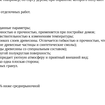
я отделочных работ.
аданные параметры;
ностью и прочностью, применяется при постройке домов;
вствительностью к изменениям температуры;
онких слоев древесины. Отличается гибкостью и прочностью, что
е древесные частицы и синтетические смолы);
ды древесины со специальным составом);
другой полукруглая поверхность;
а придает уютную атмосферу и приятный внешний вид;
ко одна плоская сторона;
ных гранул.
5% ниже среднерыночной