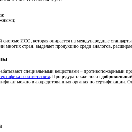
а;
ежными;
 системе ИСО, которая опирается на международные стандарты
рии многих стран, выделяет продукцию среди аналогов, расширя
алы
абатывают специальными веществами – противопожарными пропи
ертификат соответствия
. Процедура также носит
добровольный
ификат можно в аккредитованных органах по сертификации. Оц
в