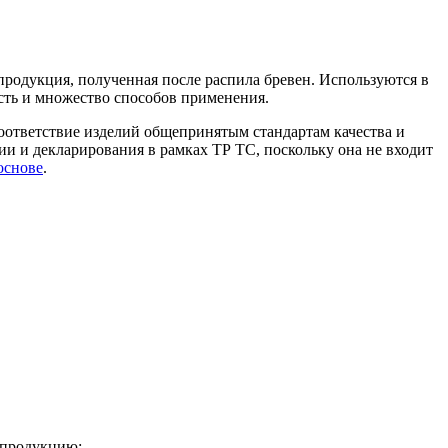
родукция, полученная после распила бревен. Используются в
ость и множество способов применения.
оответствие изделий общепринятым стандартам качества и
ии и декларирования в рамках ТР ТС, поскольку она не входит
основе
.
 продукцию: