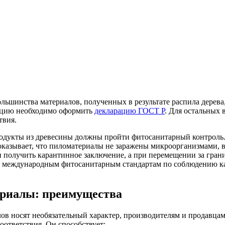
льшинства материалов, полученных в результате распила дерева
укцию необходимо оформить
декларацию ГОСТ Р
. Для остальных
твия.
одукты из древесины должны пройти фитосанитарный контроль.
оказывает, что пиломатериалы не заражены микроорганизмами, 
н получить карантинное заключение, а при перемещении за гра
и международным фитосанитарным стандартам по соблюдению к
ериалы: преимущества
в носят необязательный характер, производителям и продавцам 
оответствия. Он способствует: