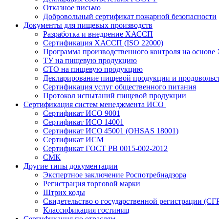
Отказное письмо
Добровольный сертификат пожарной безопасности
Документы для пищевых производств
Разработка и внедрение ХАССП
Сертификация ХАССП (ISO 22000)
Программа производственного контроля на основ
ТУ на пищевую продукцию
СТО на пищевую продукцию
Декларирование пищевой продукции и продовольс
Сертификация услуг общественного питания
Протокол испытаний пищевой продукции
Сертификация систем менеджмента ИСО
Сертификат ИСО 9001
Сертификат ИСО 14001
Сертификат ИСО 45001 (OHSAS 18001)
Сертификат ИСМ
Сертификат ГОСТ РВ 0015-002-2012
СМК
Другие типы документации
Экспертное заключение Роспотребнадзора
Регистрация торговой марки
Штрих коды
Свидетельство о государственной регистрации (СГ
Классификация гостиниц
Сертификация по отраслям