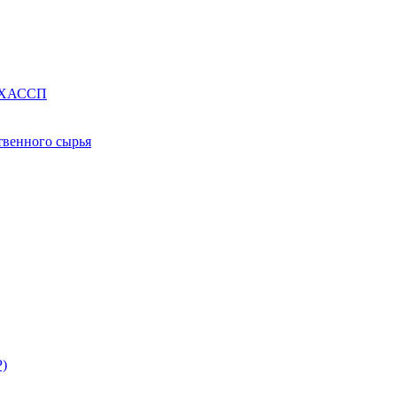
е ХАССП
твенного сырья
Р)