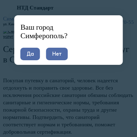
НТД Стандарт
Главная
Услуги
Сертификация и декларирование
Сертификация услуг
Сертификация санаторных услуг
Симферополь
8 (800) 600-70-55
ул. Киевская, 41
Ваш город
Симферополь?
Сертификация санаторных услуг
Да
Нет
в Симферополе
Покупая путевку в санаторий, человек надеется
отдохнуть и поправить свое здоровье. Все без
исключения российские санатории обязаны соблюдать
санитарные и гигиенические нормы, требования
пожарной безопасности, охраны труда и другие
нормативы. Подтвердить, что санаторий
соответствует нормам и требованиям, поможет
добровольная сертификация.